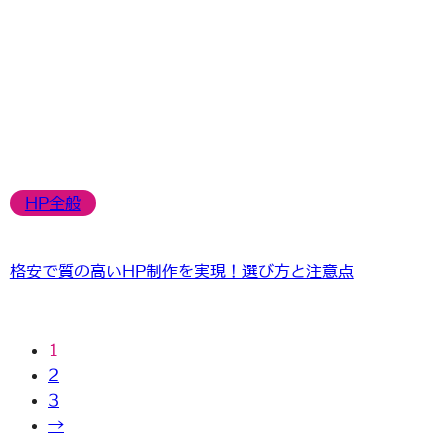
HP全般
格安で質の高いHP制作を実現！選び方と注意点
1
2
3
→