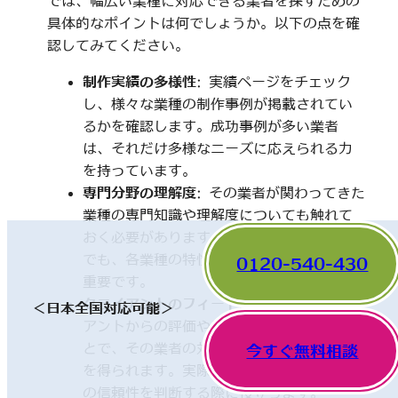
では、幅広い業種に対応できる業者を探すための
具体的なポイントは何でしょうか。以下の点を確
認してみてください。
制作実績の多様性
: 実績ページをチェック
し、様々な業種の制作事例が掲載されてい
るかを確認します。成功事例が多い業者
は、それだけ多様なニーズに応えられる力
を持っています。
専門分野の理解度
: その業者が関わってきた
業種の専門知識や理解度についても触れて
おく必要があります。一見、異なった分野
でも、各業種の特性を理解していることが
0120-540-430
重要です。
クライアントのフィードバック
: 他のクライ
＜日本全国対応可能＞
アントからの評価やレビューを確認するこ
とで、その業者の対応や成果に関する情報
今すぐ無料相談
を得られます。実際の利用者の声は、業者
の信頼性を判断する際に役立ちます。