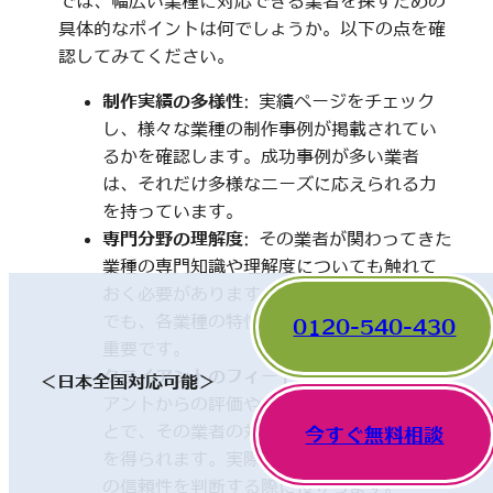
では、幅広い業種に対応できる業者を探すための
具体的なポイントは何でしょうか。以下の点を確
認してみてください。
制作実績の多様性
: 実績ページをチェック
し、様々な業種の制作事例が掲載されてい
るかを確認します。成功事例が多い業者
は、それだけ多様なニーズに応えられる力
を持っています。
専門分野の理解度
: その業者が関わってきた
業種の専門知識や理解度についても触れて
おく必要があります。一見、異なった分野
でも、各業種の特性を理解していることが
0120-540-430
重要です。
クライアントのフィードバック
: 他のクライ
＜日本全国対応可能＞
アントからの評価やレビューを確認するこ
とで、その業者の対応や成果に関する情報
今すぐ無料相談
を得られます。実際の利用者の声は、業者
の信頼性を判断する際に役立ちます。