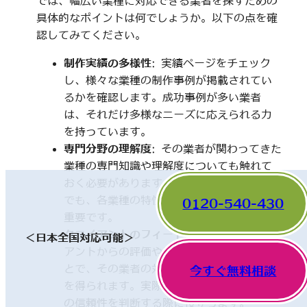
では、幅広い業種に対応できる業者を探すための
具体的なポイントは何でしょうか。以下の点を確
認してみてください。
制作実績の多様性
: 実績ページをチェック
し、様々な業種の制作事例が掲載されてい
るかを確認します。成功事例が多い業者
は、それだけ多様なニーズに応えられる力
を持っています。
専門分野の理解度
: その業者が関わってきた
業種の専門知識や理解度についても触れて
おく必要があります。一見、異なった分野
でも、各業種の特性を理解していることが
0120-540-430
重要です。
クライアントのフィードバック
: 他のクライ
＜日本全国対応可能＞
アントからの評価やレビューを確認するこ
とで、その業者の対応や成果に関する情報
今すぐ無料相談
を得られます。実際の利用者の声は、業者
の信頼性を判断する際に役立ちます。