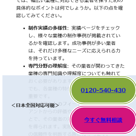
では、幅広い業種に対応できる業者を探すための
具体的なポイントは何でしょうか。以下の点を確
認してみてください。
制作実績の多様性
: 実績ページをチェック
し、様々な業種の制作事例が掲載されてい
るかを確認します。成功事例が多い業者
は、それだけ多様なニーズに応えられる力
を持っています。
専門分野の理解度
: その業者が関わってきた
業種の専門知識や理解度についても触れて
おく必要があります。一見、異なった分野
でも、各業種の特性を理解していることが
0120-540-430
重要です。
クライアントのフィードバック
: 他のクライ
＜日本全国対応可能＞
アントからの評価やレビューを確認するこ
とで、その業者の対応や成果に関する情報
今すぐ無料相談
を得られます。実際の利用者の声は、業者
の信頼性を判断する際に役立ちます。