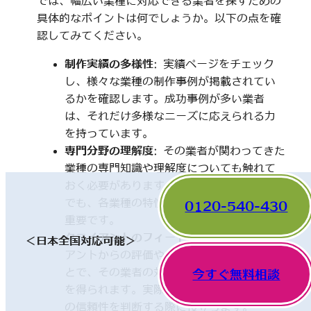
では、幅広い業種に対応できる業者を探すための
具体的なポイントは何でしょうか。以下の点を確
認してみてください。
制作実績の多様性
: 実績ページをチェック
し、様々な業種の制作事例が掲載されてい
るかを確認します。成功事例が多い業者
は、それだけ多様なニーズに応えられる力
を持っています。
専門分野の理解度
: その業者が関わってきた
業種の専門知識や理解度についても触れて
おく必要があります。一見、異なった分野
でも、各業種の特性を理解していることが
0120-540-430
重要です。
クライアントのフィードバック
: 他のクライ
＜日本全国対応可能＞
アントからの評価やレビューを確認するこ
とで、その業者の対応や成果に関する情報
今すぐ無料相談
を得られます。実際の利用者の声は、業者
の信頼性を判断する際に役立ちます。