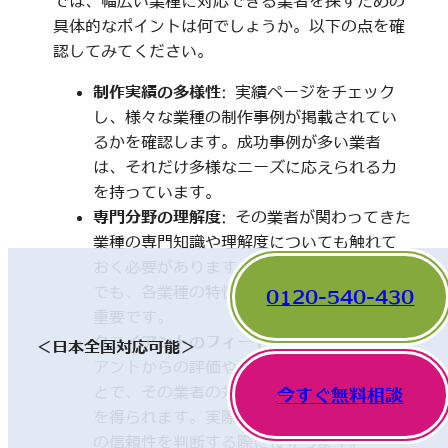
では、幅広い業種に対応できる業者を探すための
具体的なポイントは何でしょうか。以下の点を確
認してみてください。
制作実績の多様性
: 実績ページをチェック
し、様々な業種の制作事例が掲載されてい
るかを確認します。成功事例が多い業者
は、それだけ多様なニーズに応えられる力
を持っています。
専門分野の理解度
: その業者が関わってきた
業種の専門知識や理解度についても触れて
おく必要があります。一見、異なった分野
でも、各業種の特性を理解していることが
0120-540-430
重要です。
クライアントのフィードバック
: 他のクライ
＜日本全国対応可能＞
アントからの評価やレビューを確認するこ
とで、その業者の対応や成果に関する情報
今すぐ無料相談
を得られます。実際の利用者の声は、業者
の信頼性を判断する際に役立ちます。