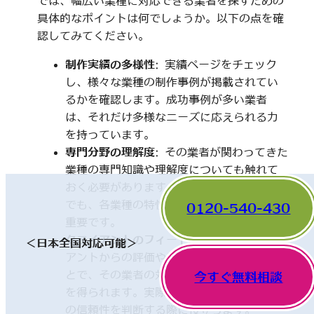
では、幅広い業種に対応できる業者を探すための
具体的なポイントは何でしょうか。以下の点を確
認してみてください。
制作実績の多様性
: 実績ページをチェック
し、様々な業種の制作事例が掲載されてい
るかを確認します。成功事例が多い業者
は、それだけ多様なニーズに応えられる力
を持っています。
専門分野の理解度
: その業者が関わってきた
業種の専門知識や理解度についても触れて
おく必要があります。一見、異なった分野
でも、各業種の特性を理解していることが
0120-540-430
重要です。
クライアントのフィードバック
: 他のクライ
＜日本全国対応可能＞
アントからの評価やレビューを確認するこ
とで、その業者の対応や成果に関する情報
今すぐ無料相談
を得られます。実際の利用者の声は、業者
の信頼性を判断する際に役立ちます。