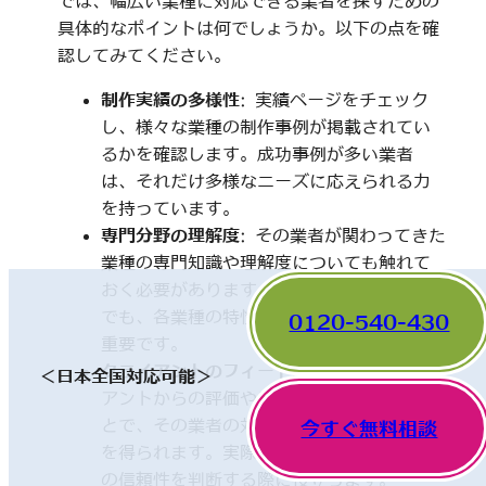
では、幅広い業種に対応できる業者を探すための
具体的なポイントは何でしょうか。以下の点を確
認してみてください。
制作実績の多様性
: 実績ページをチェック
し、様々な業種の制作事例が掲載されてい
るかを確認します。成功事例が多い業者
は、それだけ多様なニーズに応えられる力
を持っています。
専門分野の理解度
: その業者が関わってきた
業種の専門知識や理解度についても触れて
おく必要があります。一見、異なった分野
でも、各業種の特性を理解していることが
0120-540-430
重要です。
クライアントのフィードバック
: 他のクライ
＜日本全国対応可能＞
アントからの評価やレビューを確認するこ
とで、その業者の対応や成果に関する情報
今すぐ無料相談
を得られます。実際の利用者の声は、業者
の信頼性を判断する際に役立ちます。