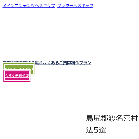
メインコンテンツへスキップ
フッターへスキップ
制作実績
ご依頼の流れ
よくあるご質問
料金プラン
0120-540-430
今すぐ無料相談
島尻郡渡名喜村
法5選