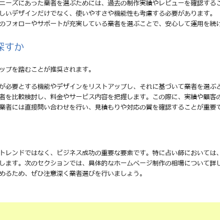
のニーズにあった業者を選ぶためには、過去の制作実績やレビューを確認する
美しいデザインだけでなく、使いやすさや機能性も考慮する必要があります。
後のフォローやサポートが充実している業者を選ぶことで、安心して運用を続
探すか
ップを踏むことが推奨されます。
分が必要とする機能やデザインをリストアップし、それに基づいて業者を選ぶ
業者を比較検討し、料金やサービス内容を把握します。この際に、実績や顧客
る業者には直接問い合わせを行い、見積もりや対応の質を確認することが重要
トレンドではなく、ビジネス成功の重要な要素です。特に占い師においては
します。次のセクションでは、具体的なホームページ制作の相場について詳
めるため、ぜひ注意深く業者選びを行いましょう。