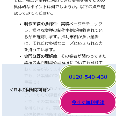
では、幅広い業種に対応できる業者を探すための
具体的なポイントは何でしょうか。以下の点を確
認してみてください。
制作実績の多様性
: 実績ページをチェック
し、様々な業種の制作事例が掲載されてい
るかを確認します。成功事例が多い業者
は、それだけ多様なニーズに応えられる力
を持っています。
専門分野の理解度
: その業者が関わってきた
業種の専門知識や理解度についても触れて
おく必要があります。一見、異なった分野
でも、各業種の特性を理解していることが
0120-540-430
重要です。
クライアントのフィードバック
: 他のクライ
＜日本全国対応可能＞
アントからの評価やレビューを確認するこ
とで、その業者の対応や成果に関する情報
今すぐ無料相談
を得られます。実際の利用者の声は、業者
の信頼性を判断する際に役立ちます。