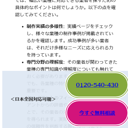
では、幅広い業種に対応できる業者を探すための
具体的なポイントは何でしょうか。以下の点を確
認してみてください。
制作実績の多様性
: 実績ページをチェック
し、様々な業種の制作事例が掲載されてい
るかを確認します。成功事例が多い業者
は、それだけ多様なニーズに応えられる力
を持っています。
専門分野の理解度
: その業者が関わってきた
業種の専門知識や理解度についても触れて
おく必要があります。一見、異なった分野
でも、各業種の特性を理解していることが
0120-540-430
重要です。
クライアントのフィードバック
: 他のクライ
＜日本全国対応可能＞
アントからの評価やレビューを確認するこ
とで、その業者の対応や成果に関する情報
今すぐ無料相談
を得られます。実際の利用者の声は、業者
の信頼性を判断する際に役立ちます。