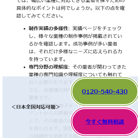
では、幅広い業種に対応できる業者を探すための
具体的なポイントは何でしょうか。以下の点を確
認してみてください。
制作実績の多様性
: 実績ページをチェック
し、様々な業種の制作事例が掲載されてい
るかを確認します。成功事例が多い業者
は、それだけ多様なニーズに応えられる力
を持っています。
専門分野の理解度
: その業者が関わってきた
業種の専門知識や理解度についても触れて
おく必要があります。一見、異なった分野
でも、各業種の特性を理解していることが
0120-540-430
重要です。
クライアントのフィードバック
: 他のクライ
＜日本全国対応可能＞
アントからの評価やレビューを確認するこ
とで、その業者の対応や成果に関する情報
今すぐ無料相談
を得られます。実際の利用者の声は、業者
の信頼性を判断する際に役立ちます。