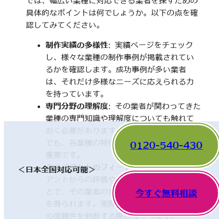
では、幅広い業種に対応できる業者を探すための
具体的なポイントは何でしょうか。以下の点を確
認してみてください。
制作実績の多様性
: 実績ページをチェック
し、様々な業種の制作事例が掲載されてい
るかを確認します。成功事例が多い業者
は、それだけ多様なニーズに応えられる力
を持っています。
専門分野の理解度
: その業者が関わってきた
業種の専門知識や理解度についても触れて
おく必要があります。一見、異なった分野
でも、各業種の特性を理解していることが
0120-540-430
重要です。
クライアントのフィードバック
: 他のクライ
＜日本全国対応可能＞
アントからの評価やレビューを確認するこ
とで、その業者の対応や成果に関する情報
今すぐ無料相談
を得られます。実際の利用者の声は、業者
の信頼性を判断する際に役立ちます。