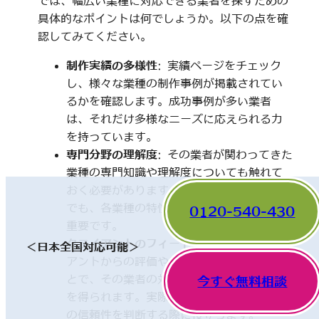
では、幅広い業種に対応できる業者を探すための
具体的なポイントは何でしょうか。以下の点を確
認してみてください。
制作実績の多様性
: 実績ページをチェック
し、様々な業種の制作事例が掲載されてい
るかを確認します。成功事例が多い業者
は、それだけ多様なニーズに応えられる力
を持っています。
専門分野の理解度
: その業者が関わってきた
業種の専門知識や理解度についても触れて
おく必要があります。一見、異なった分野
でも、各業種の特性を理解していることが
0120-540-430
重要です。
クライアントのフィードバック
: 他のクライ
＜日本全国対応可能＞
アントからの評価やレビューを確認するこ
とで、その業者の対応や成果に関する情報
今すぐ無料相談
を得られます。実際の利用者の声は、業者
の信頼性を判断する際に役立ちます。