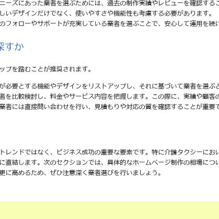
のニーズにあった業者を選ぶためには、過去の制作実績やレビューを確認する
美しいデザインだけでなく、使いやすさや機能性も考慮する必要があります。
後のフォローやサポートが充実している業者を選ぶことで、安心して運用を続
探すか
ップを踏むことが推奨されます。
分が必要とする機能やデザインをリストアップし、それに基づいて業者を選ぶ
業者を比較検討し、料金やサービス内容を把握します。この際に、実績や顧客
る業者には直接問い合わせを行い、見積もりや対応の質を確認することが重要
トレンドではなく、ビジネス成功の重要な要素です。特に介護タクシーにお
に直結します。次のセクションでは、具体的なホームページ制作の相場につ
更に高めるため、ぜひ注意深く業者選びを行いましょう。