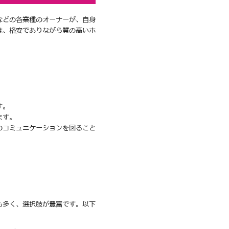
などの各業種のオーナーが、自身
は、格安でありながら質の高いホ
す。
ます。
のコミュニケーションを図ること
も多く、選択肢が豊富です。以下