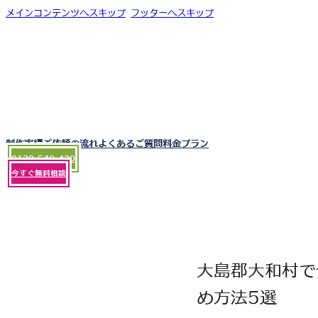
メインコンテンツへスキップ
フッターへスキップ
制作実績
ご依頼の流れ
よくあるご質問
料金プラン
0120-540-430
今すぐ無料相談
大島郡大和村で
め方法5選