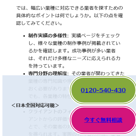
では、幅広い業種に対応できる業者を探すための
具体的なポイントは何でしょうか。以下の点を確
認してみてください。
制作実績の多様性
: 実績ページをチェック
し、様々な業種の制作事例が掲載されてい
るかを確認します。成功事例が多い業者
は、それだけ多様なニーズに応えられる力
を持っています。
専門分野の理解度
: その業者が関わってきた
業種の専門知識や理解度についても触れて
おく必要があります。一見、異なった分野
0120-540-430
でも、各業種の特性を理解していることが
重要です。
＜日本全国対応可能＞
クライアントのフィードバック
: 他のクライ
アントからの評価やレビューを確認するこ
今すぐ無料相談
とで、その業者の対応や成果に関する情報
を得られます。実際の利用者の声は、業者