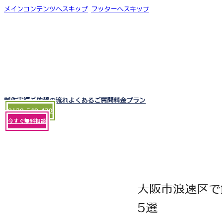
メインコンテンツへスキップ
フッターへスキップ
制作実績
ご依頼の流れ
よくあるご質問
料金プラン
0120-540-430
今すぐ無料相談
大阪市浪速区で
5選