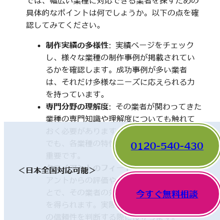
では、幅広い業種に対応できる業者を探すための
具体的なポイントは何でしょうか。以下の点を確
認してみてください。
制作実績の多様性
: 実績ページをチェック
し、様々な業種の制作事例が掲載されてい
るかを確認します。成功事例が多い業者
は、それだけ多様なニーズに応えられる力
を持っています。
専門分野の理解度
: その業者が関わってきた
業種の専門知識や理解度についても触れて
おく必要があります。一見、異なった分野
でも、各業種の特性を理解していることが
0120-540-430
重要です。
クライアントのフィードバック
: 他のクライ
＜日本全国対応可能＞
アントからの評価やレビューを確認するこ
とで、その業者の対応や成果に関する情報
今すぐ無料相談
を得られます。実際の利用者の声は、業者
の信頼性を判断する際に役立ちます。