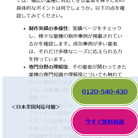
では、幅広い業種に対応できる業者を探すための
具体的なポイントは何でしょうか。以下の点を確
認してみてください。
制作実績の多様性
: 実績ページをチェック
し、様々な業種の制作事例が掲載されてい
るかを確認します。成功事例が多い業者
は、それだけ多様なニーズに応えられる力
を持っています。
専門分野の理解度
: その業者が関わってきた
業種の専門知識や理解度についても触れて
おく必要があります。一見、異なった分野
でも、各業種の特性を理解していることが
0120-540-430
重要です。
クライアントのフィードバック
: 他のクライ
＜日本全国対応可能＞
アントからの評価やレビューを確認するこ
とで、その業者の対応や成果に関する情報
今すぐ無料相談
を得られます。実際の利用者の声は、業者
の信頼性を判断する際に役立ちます。