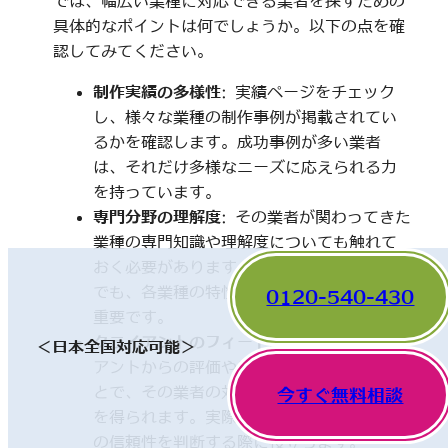
では、幅広い業種に対応できる業者を探すための
具体的なポイントは何でしょうか。以下の点を確
認してみてください。
制作実績の多様性
: 実績ページをチェック
し、様々な業種の制作事例が掲載されてい
るかを確認します。成功事例が多い業者
は、それだけ多様なニーズに応えられる力
を持っています。
専門分野の理解度
: その業者が関わってきた
業種の専門知識や理解度についても触れて
おく必要があります。一見、異なった分野
でも、各業種の特性を理解していることが
0120-540-430
重要です。
クライアントのフィードバック
: 他のクライ
＜日本全国対応可能＞
アントからの評価やレビューを確認するこ
とで、その業者の対応や成果に関する情報
今すぐ無料相談
を得られます。実際の利用者の声は、業者
の信頼性を判断する際に役立ちます。