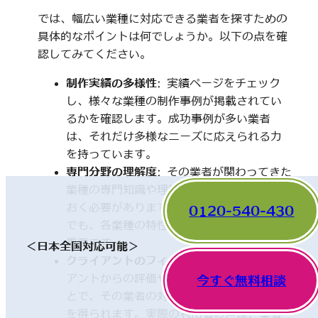
では、幅広い業種に対応できる業者を探すための
具体的なポイントは何でしょうか。以下の点を確
認してみてください。
制作実績の多様性
: 実績ページをチェック
し、様々な業種の制作事例が掲載されてい
るかを確認します。成功事例が多い業者
は、それだけ多様なニーズに応えられる力
を持っています。
専門分野の理解度
: その業者が関わってきた
業種の専門知識や理解度についても触れて
おく必要があります。一見、異なった分野
0120-540-430
でも、各業種の特性を理解していることが
重要です。
＜日本全国対応可能＞
クライアントのフィードバック
: 他のクライ
アントからの評価やレビューを確認するこ
今すぐ無料相談
とで、その業者の対応や成果に関する情報
を得られます。実際の利用者の声は、業者