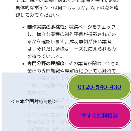
では、幅広い業種に対応できる業者を探すための
具体的なポイントは何でしょうか。以下の点を確
認してみてください。
制作実績の多様性
: 実績ページをチェック
し、様々な業種の制作事例が掲載されてい
るかを確認します。成功事例が多い業者
は、それだけ多様なニーズに応えられる力
を持っています。
専門分野の理解度
: その業者が関わってきた
業種の専門知識や理解度についても触れて
おく必要があります。一見、異なった分野
でも、各業種の特性を理解していることが
0120-540-430
重要です。
クライアントのフィードバック
: 他のクライ
＜日本全国対応可能＞
アントからの評価やレビューを確認するこ
とで、その業者の対応や成果に関する情報
今すぐ無料相談
を得られます。実際の利用者の声は、業者
の信頼性を判断する際に役立ちます。