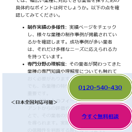
では、幅広い業種に対応できる業者を探すための
具体的なポイントは何でしょうか。以下の点を確
認してみてください。
制作実績の多様性
: 実績ページをチェック
し、様々な業種の制作事例が掲載されてい
るかを確認します。成功事例が多い業者
は、それだけ多様なニーズに応えられる力
を持っています。
専門分野の理解度
: その業者が関わってきた
業種の専門知識や理解度についても触れて
おく必要があります。一見、異なった分野
でも、各業種の特性を理解していることが
0120-540-430
重要です。
クライアントのフィードバック
: 他のクライ
＜日本全国対応可能＞
アントからの評価やレビューを確認するこ
とで、その業者の対応や成果に関する情報
今すぐ無料相談
を得られます。実際の利用者の声は、業者
の信頼性を判断する際に役立ちます。