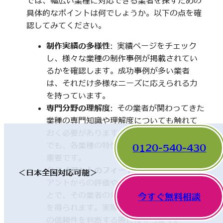
では、幅広い業種に対応できる業者を探すための
具体的なポイントは何でしょうか。以下の点を確
認してみてください。
制作実績の多様性
: 実績ページをチェック
し、様々な業種の制作事例が掲載されてい
るかを確認します。成功事例が多い業者
は、それだけ多様なニーズに応えられる力
を持っています。
専門分野の理解度
: その業者が関わってきた
業種の専門知識や理解度についても触れて
おく必要があります。一見、異なった分野
でも、各業種の特性を理解していることが
0120-540-430
重要です。
クライアントのフィードバック
: 他のクライ
＜日本全国対応可能＞
アントからの評価やレビューを確認するこ
とで、その業者の対応や成果に関する情報
今すぐ無料相談
を得られます。実際の利用者の声は、業者
の信頼性を判断する際に役立ちます。