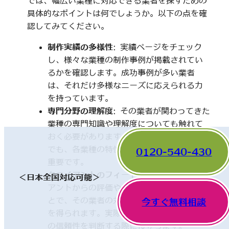
では、幅広い業種に対応できる業者を探すための
具体的なポイントは何でしょうか。以下の点を確
認してみてください。
制作実績の多様性
: 実績ページをチェック
し、様々な業種の制作事例が掲載されてい
るかを確認します。成功事例が多い業者
は、それだけ多様なニーズに応えられる力
を持っています。
専門分野の理解度
: その業者が関わってきた
業種の専門知識や理解度についても触れて
おく必要があります。一見、異なった分野
でも、各業種の特性を理解していることが
0120-540-430
重要です。
クライアントのフィードバック
: 他のクライ
＜日本全国対応可能＞
アントからの評価やレビューを確認するこ
とで、その業者の対応や成果に関する情報
今すぐ無料相談
を得られます。実際の利用者の声は、業者
の信頼性を判断する際に役立ちます。