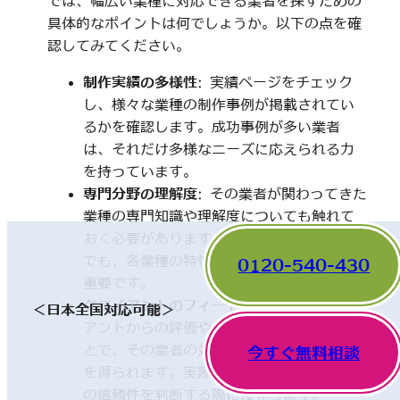
では、幅広い業種に対応できる業者を探すための
具体的なポイントは何でしょうか。以下の点を確
認してみてください。
制作実績の多様性
: 実績ページをチェック
し、様々な業種の制作事例が掲載されてい
るかを確認します。成功事例が多い業者
は、それだけ多様なニーズに応えられる力
を持っています。
専門分野の理解度
: その業者が関わってきた
業種の専門知識や理解度についても触れて
おく必要があります。一見、異なった分野
でも、各業種の特性を理解していることが
0120-540-430
重要です。
クライアントのフィードバック
: 他のクライ
＜日本全国対応可能＞
アントからの評価やレビューを確認するこ
とで、その業者の対応や成果に関する情報
今すぐ無料相談
を得られます。実際の利用者の声は、業者
の信頼性を判断する際に役立ちます。