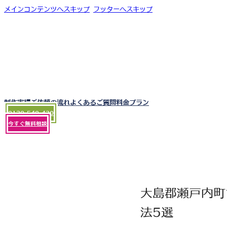
メインコンテンツへスキップ
フッターへスキップ
制作実績
ご依頼の流れ
よくあるご質問
料金プラン
0120-540-430
今すぐ無料相談
大島郡瀬戸内町
法5選