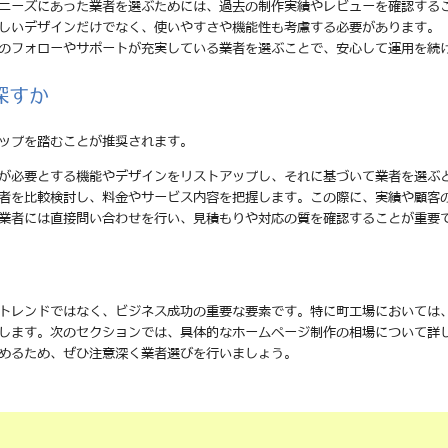
のニーズにあった業者を選ぶためには、過去の制作実績やレビューを確認する
美しいデザインだけでなく、使いやすさや機能性も考慮する必要があります。
後のフォローやサポートが充実している業者を選ぶことで、安心して運用を続
探すか
ップを踏むことが推奨されます。
分が必要とする機能やデザインをリストアップし、それに基づいて業者を選ぶ
業者を比較検討し、料金やサービス内容を把握します。この際に、実績や顧客
る業者には直接問い合わせを行い、見積もりや対応の質を確認することが重要
トレンドではなく、ビジネス成功の重要な要素です。特に町工場においては
します。次のセクションでは、具体的なホームページ制作の相場について詳
めるため、ぜひ注意深く業者選びを行いましょう。