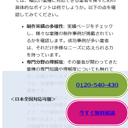
では、幅広い業種に対応できる業者を探すための
具体的なポイントは何でしょうか。以下の点を確
認してみてください。
制作実績の多様性
: 実績ページをチェック
し、様々な業種の制作事例が掲載されてい
るかを確認します。成功事例が多い業者
は、それだけ多様なニーズに応えられる力
を持っています。
専門分野の理解度
: その業者が関わってきた
業種の専門知識や理解度についても触れて
おく必要があります。一見、異なった分野
でも、各業種の特性を理解していることが
0120-540-430
重要です。
クライアントのフィードバック
: 他のクライ
＜日本全国対応可能＞
アントからの評価やレビューを確認するこ
とで、その業者の対応や成果に関する情報
今すぐ無料相談
を得られます。実際の利用者の声は、業者
の信頼性を判断する際に役立ちます。