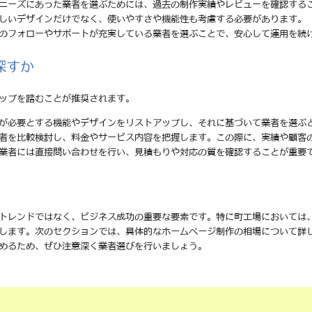
のニーズにあった業者を選ぶためには、過去の制作実績やレビューを確認する
美しいデザインだけでなく、使いやすさや機能性も考慮する必要があります。
後のフォローやサポートが充実している業者を選ぶことで、安心して運用を続
探すか
ップを踏むことが推奨されます。
分が必要とする機能やデザインをリストアップし、それに基づいて業者を選ぶ
業者を比較検討し、料金やサービス内容を把握します。この際に、実績や顧客
る業者には直接問い合わせを行い、見積もりや対応の質を確認することが重要
トレンドではなく、ビジネス成功の重要な要素です。特に町工場においては
します。次のセクションでは、具体的なホームページ制作の相場について詳
めるため、ぜひ注意深く業者選びを行いましょう。