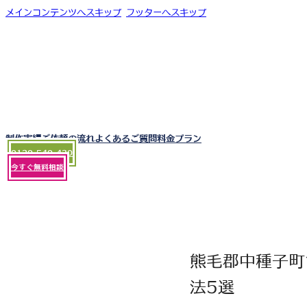
メインコンテンツへスキップ
フッターへスキップ
制作実績
ご依頼の流れ
よくあるご質問
料金プラン
0120-540-430
今すぐ無料相談
熊毛郡中種子町
法5選