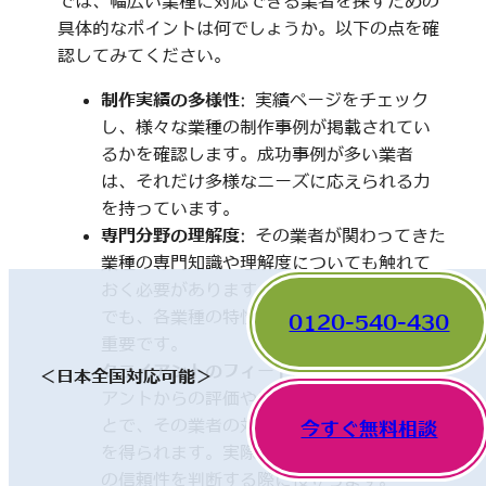
では、幅広い業種に対応できる業者を探すための
具体的なポイントは何でしょうか。以下の点を確
認してみてください。
制作実績の多様性
: 実績ページをチェック
し、様々な業種の制作事例が掲載されてい
るかを確認します。成功事例が多い業者
は、それだけ多様なニーズに応えられる力
を持っています。
専門分野の理解度
: その業者が関わってきた
業種の専門知識や理解度についても触れて
おく必要があります。一見、異なった分野
でも、各業種の特性を理解していることが
0120-540-430
重要です。
クライアントのフィードバック
: 他のクライ
＜日本全国対応可能＞
アントからの評価やレビューを確認するこ
とで、その業者の対応や成果に関する情報
今すぐ無料相談
を得られます。実際の利用者の声は、業者
の信頼性を判断する際に役立ちます。