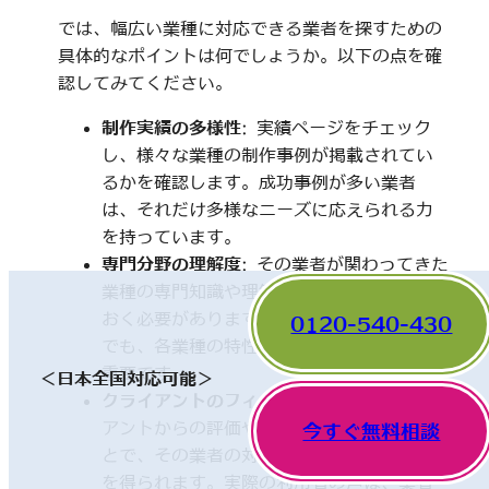
では、幅広い業種に対応できる業者を探すための
具体的なポイントは何でしょうか。以下の点を確
認してみてください。
制作実績の多様性
: 実績ページをチェック
し、様々な業種の制作事例が掲載されてい
るかを確認します。成功事例が多い業者
は、それだけ多様なニーズに応えられる力
を持っています。
専門分野の理解度
: その業者が関わってきた
業種の専門知識や理解度についても触れて
おく必要があります。一見、異なった分野
0120-540-430
でも、各業種の特性を理解していることが
重要です。
＜日本全国対応可能＞
クライアントのフィードバック
: 他のクライ
アントからの評価やレビューを確認するこ
今すぐ無料相談
とで、その業者の対応や成果に関する情報
を得られます。実際の利用者の声は、業者