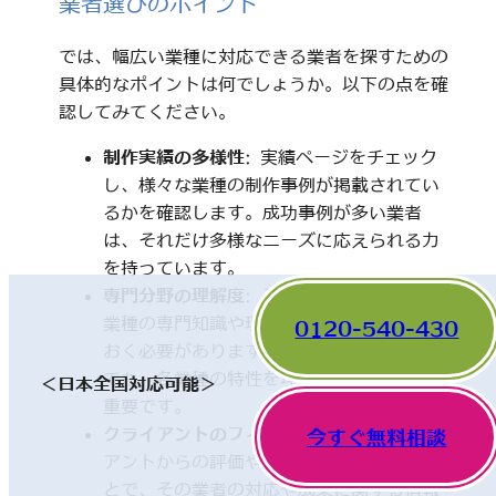
業者選びのポイント
では、幅広い業種に対応できる業者を探すための
具体的なポイントは何でしょうか。以下の点を確
認してみてください。
制作実績の多様性
: 実績ページをチェック
し、様々な業種の制作事例が掲載されてい
るかを確認します。成功事例が多い業者
は、それだけ多様なニーズに応えられる力
を持っています。
専門分野の理解度
: その業者が関わってきた
業種の専門知識や理解度についても触れて
0120-540-430
おく必要があります。一見、異なった分野
でも、各業種の特性を理解していることが
＜日本全国対応可能＞
重要です。
クライアントのフィードバック
: 他のクライ
今すぐ無料相談
アントからの評価やレビューを確認するこ
とで、その業者の対応や成果に関する情報