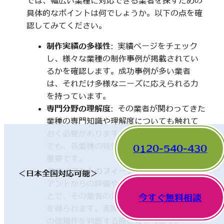
では、幅広い業種に対応できる業者を探すための
具体的なポイントは何でしょうか。以下の点を確
認してみてください。
制作実績の多様性
: 実績ページをチェック
し、様々な業種の制作事例が掲載されてい
るかを確認します。成功事例が多い業者
は、それだけ多様なニーズに応えられる力
を持っています。
専門分野の理解度
: その業者が関わってきた
業種の専門知識や理解度についても触れて
おく必要があります。一見、異なった分野
でも、各業種の特性を理解していることが
0120-540-430
重要です。
クライアントのフィードバック
: 他のクライ
＜日本全国対応可能＞
アントからの評価やレビューを確認するこ
とで、その業者の対応や成果に関する情報
今すぐ無料相談
を得られます。実際の利用者の声は、業者
の信頼性を判断する際に役立ちます。