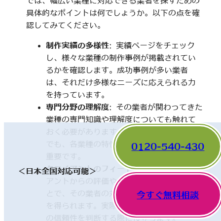
では、幅広い業種に対応できる業者を探すための
具体的なポイントは何でしょうか。以下の点を確
認してみてください。
制作実績の多様性
: 実績ページをチェック
し、様々な業種の制作事例が掲載されてい
るかを確認します。成功事例が多い業者
は、それだけ多様なニーズに応えられる力
を持っています。
専門分野の理解度
: その業者が関わってきた
業種の専門知識や理解度についても触れて
おく必要があります。一見、異なった分野
でも、各業種の特性を理解していることが
0120-540-430
重要です。
クライアントのフィードバック
: 他のクライ
＜日本全国対応可能＞
アントからの評価やレビューを確認するこ
とで、その業者の対応や成果に関する情報
今すぐ無料相談
を得られます。実際の利用者の声は、業者
の信頼性を判断する際に役立ちます。