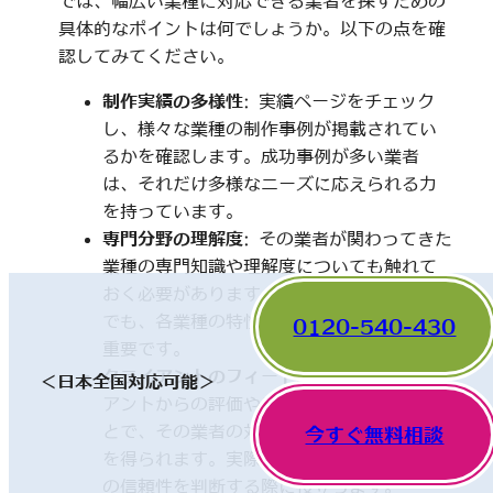
では、幅広い業種に対応できる業者を探すための
具体的なポイントは何でしょうか。以下の点を確
認してみてください。
制作実績の多様性
: 実績ページをチェック
し、様々な業種の制作事例が掲載されてい
るかを確認します。成功事例が多い業者
は、それだけ多様なニーズに応えられる力
を持っています。
専門分野の理解度
: その業者が関わってきた
業種の専門知識や理解度についても触れて
おく必要があります。一見、異なった分野
でも、各業種の特性を理解していることが
0120-540-430
重要です。
クライアントのフィードバック
: 他のクライ
＜日本全国対応可能＞
アントからの評価やレビューを確認するこ
とで、その業者の対応や成果に関する情報
今すぐ無料相談
を得られます。実際の利用者の声は、業者
の信頼性を判断する際に役立ちます。