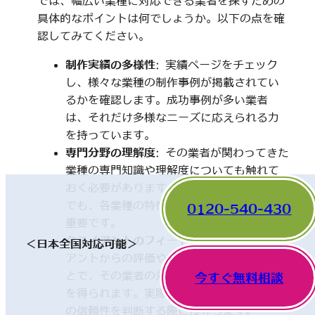
では、幅広い業種に対応できる業者を探すための
具体的なポイントは何でしょうか。以下の点を確
認してみてください。
制作実績の多様性
: 実績ページをチェック
し、様々な業種の制作事例が掲載されてい
るかを確認します。成功事例が多い業者
は、それだけ多様なニーズに応えられる力
を持っています。
専門分野の理解度
: その業者が関わってきた
業種の専門知識や理解度についても触れて
おく必要があります。一見、異なった分野
でも、各業種の特性を理解していることが
0120-540-430
重要です。
クライアントのフィードバック
: 他のクライ
＜日本全国対応可能＞
アントからの評価やレビューを確認するこ
とで、その業者の対応や成果に関する情報
今すぐ無料相談
を得られます。実際の利用者の声は、業者
の信頼性を判断する際に役立ちます。