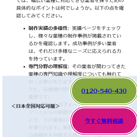
では、幅広い業種に対応できる業者を探すための
具体的なポイントは何でしょうか。以下の点を確
認してみてください。
制作実績の多様性
: 実績ページをチェック
し、様々な業種の制作事例が掲載されてい
るかを確認します。成功事例が多い業者
は、それだけ多様なニーズに応えられる力
を持っています。
専門分野の理解度
: その業者が関わってきた
業種の専門知識や理解度についても触れて
おく必要があります。一見、異なった分野
でも、各業種の特性を理解していることが
0120-540-430
重要です。
クライアントのフィードバック
: 他のクライ
＜日本全国対応可能＞
アントからの評価やレビューを確認するこ
とで、その業者の対応や成果に関する情報
今すぐ無料相談
を得られます。実際の利用者の声は、業者
の信頼性を判断する際に役立ちます。