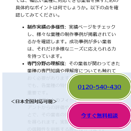
では、幅広い業種に対応できる業者を探すための
具体的なポイントは何でしょうか。以下の点を確
認してみてください。
制作実績の多様性
: 実績ページをチェック
し、様々な業種の制作事例が掲載されてい
るかを確認します。成功事例が多い業者
は、それだけ多様なニーズに応えられる力
を持っています。
専門分野の理解度
: その業者が関わってきた
業種の専門知識や理解度についても触れて
おく必要があります。一見、異なった分野
でも、各業種の特性を理解していることが
0120-540-430
重要です。
クライアントのフィードバック
: 他のクライ
＜日本全国対応可能＞
アントからの評価やレビューを確認するこ
とで、その業者の対応や成果に関する情報
今すぐ無料相談
を得られます。実際の利用者の声は、業者
の信頼性を判断する際に役立ちます。