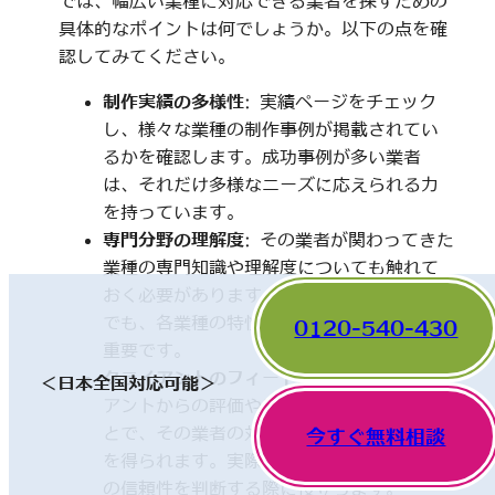
では、幅広い業種に対応できる業者を探すための
具体的なポイントは何でしょうか。以下の点を確
認してみてください。
制作実績の多様性
: 実績ページをチェック
し、様々な業種の制作事例が掲載されてい
るかを確認します。成功事例が多い業者
は、それだけ多様なニーズに応えられる力
を持っています。
専門分野の理解度
: その業者が関わってきた
業種の専門知識や理解度についても触れて
おく必要があります。一見、異なった分野
でも、各業種の特性を理解していることが
0120-540-430
重要です。
クライアントのフィードバック
: 他のクライ
＜日本全国対応可能＞
アントからの評価やレビューを確認するこ
とで、その業者の対応や成果に関する情報
今すぐ無料相談
を得られます。実際の利用者の声は、業者
の信頼性を判断する際に役立ちます。