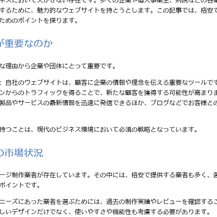
ネスにおいて欠かせない存在です。多くの企業や個人事業主、病院などの各
するために、魅力的なウェブサイトを持とうとします。この記事では、格安
ためのポイントを探ります。
が重要なのか
な理由から企業や団体にとって重要です。
: 自社のウェブサイトは、顧客に企業の情報や理念を伝える重要なツールで
ジンからのトラフィックを得ることで、新たな顧客を獲得する可能性が高まり
の製品やサービスの最新情報を迅速に発信できるほか、ブログなどでお客様と
持つことは、現代のビジネス環境において必須の戦略となっています。
の市場状況
ージ制作業者が存在しています。その中には、格安で提供する業者も多く、
ポイントです。
のニーズにあった業者を選ぶためには、過去の制作実績やレビューを確認する
美しいデザインだけでなく、使いやすさや機能性も考慮する必要があります。