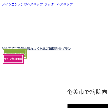
メインコンテンツへスキップ
フッターへスキップ
制作実績
ご依頼の流れ
よくあるご質問
料金プラン
0120-540-430
今すぐ無料相談
奄美市で病院向