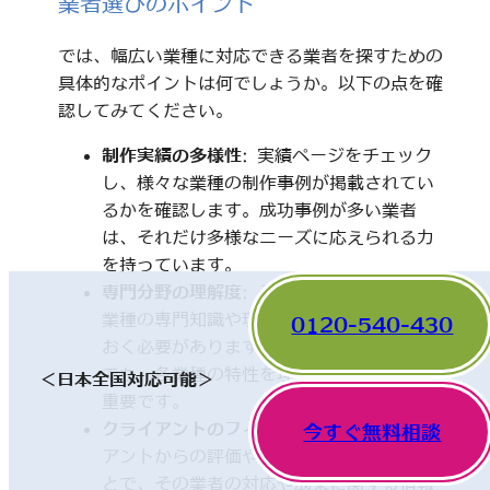
業者選びのポイント
では、幅広い業種に対応できる業者を探すための
具体的なポイントは何でしょうか。以下の点を確
認してみてください。
制作実績の多様性
: 実績ページをチェック
し、様々な業種の制作事例が掲載されてい
るかを確認します。成功事例が多い業者
は、それだけ多様なニーズに応えられる力
を持っています。
専門分野の理解度
: その業者が関わってきた
業種の専門知識や理解度についても触れて
0120-540-430
おく必要があります。一見、異なった分野
でも、各業種の特性を理解していることが
＜日本全国対応可能＞
重要です。
クライアントのフィードバック
: 他のクライ
今すぐ無料相談
アントからの評価やレビューを確認するこ
とで、その業者の対応や成果に関する情報