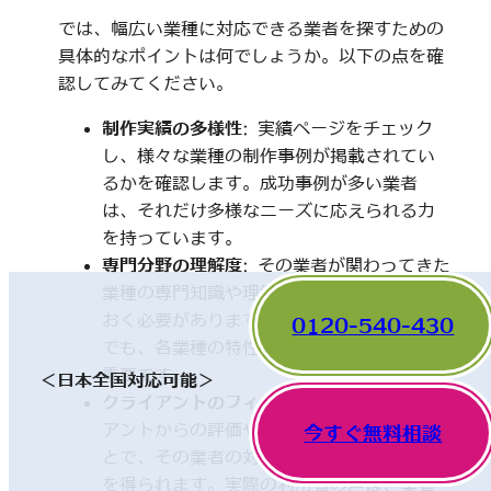
では、幅広い業種に対応できる業者を探すための
具体的なポイントは何でしょうか。以下の点を確
認してみてください。
制作実績の多様性
: 実績ページをチェック
し、様々な業種の制作事例が掲載されてい
るかを確認します。成功事例が多い業者
は、それだけ多様なニーズに応えられる力
を持っています。
専門分野の理解度
: その業者が関わってきた
業種の専門知識や理解度についても触れて
おく必要があります。一見、異なった分野
0120-540-430
でも、各業種の特性を理解していることが
重要です。
＜日本全国対応可能＞
クライアントのフィードバック
: 他のクライ
アントからの評価やレビューを確認するこ
今すぐ無料相談
とで、その業者の対応や成果に関する情報
を得られます。実際の利用者の声は、業者