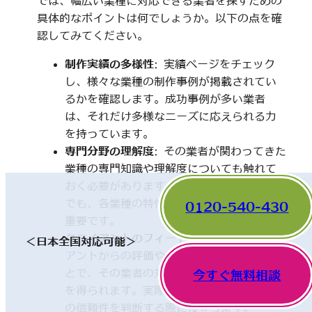
では、幅広い業種に対応できる業者を探すための
具体的なポイントは何でしょうか。以下の点を確
認してみてください。
制作実績の多様性
: 実績ページをチェック
し、様々な業種の制作事例が掲載されてい
るかを確認します。成功事例が多い業者
は、それだけ多様なニーズに応えられる力
を持っています。
専門分野の理解度
: その業者が関わってきた
業種の専門知識や理解度についても触れて
おく必要があります。一見、異なった分野
でも、各業種の特性を理解していることが
0120-540-430
重要です。
クライアントのフィードバック
: 他のクライ
＜日本全国対応可能＞
アントからの評価やレビューを確認するこ
とで、その業者の対応や成果に関する情報
今すぐ無料相談
を得られます。実際の利用者の声は、業者
の信頼性を判断する際に役立ちます。