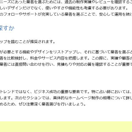
のニーズにあった業者を選ぶためには、過去の制作実績やレビューを確認する
美しいデザインだけでなく、使いやすさや機能性も考慮する必要があります。
後のフォローやサポートが充実している業者を選ぶことで、安心して運用を続
探すか
ップを踏むことが推奨されます。
分が必要とする機能やデザインをリストアップし、それに基づいて業者を選ぶ
業者を比較検討し、料金やサービス内容を把握します。この際に、実績や顧客
る業者には直接問い合わせを行い、見積もりや対応の質を確認することが重要
トレンドではなく、ビジネス成功の重要な要素です。特に占い師においては
します。次のセクションでは、具体的なホームページ制作の相場について詳
めるため、ぜひ注意深く業者選びを行いましょう。