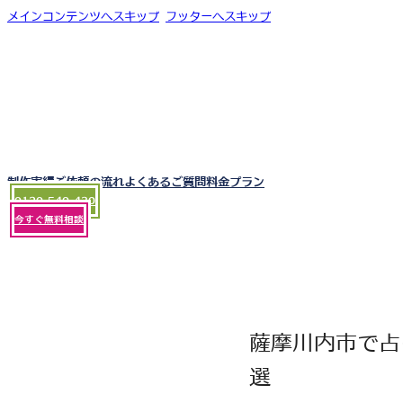
メインコンテンツへスキップ
フッターへスキップ
制作実績
ご依頼の流れ
よくあるご質問
料金プラン
0120-540-430
今すぐ無料相談
薩摩川内市で占
選