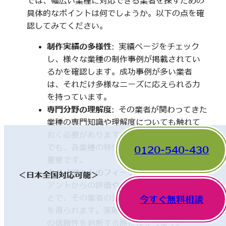
では、幅広い業種に対応できる業者を探すための
具体的なポイントは何でしょうか。以下の点を確
認してみてください。
制作実績の多様性
: 実績ページをチェック
し、様々な業種の制作事例が掲載されてい
るかを確認します。成功事例が多い業者
は、それだけ多様なニーズに応えられる力
を持っています。
専門分野の理解度
: その業者が関わってきた
業種の専門知識や理解度についても触れて
おく必要があります。一見、異なった分野
でも、各業種の特性を理解していることが
0120-540-430
重要です。
クライアントのフィードバック
: 他のクライ
＜日本全国対応可能＞
アントからの評価やレビューを確認するこ
とで、その業者の対応や成果に関する情報
今すぐ無料相談
を得られます。実際の利用者の声は、業者
の信頼性を判断する際に役立ちます。