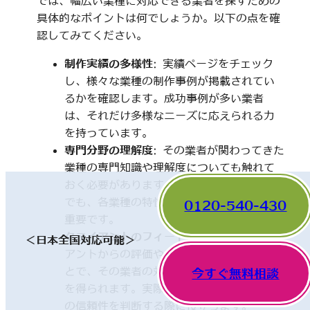
では、幅広い業種に対応できる業者を探すための
具体的なポイントは何でしょうか。以下の点を確
認してみてください。
制作実績の多様性
: 実績ページをチェック
し、様々な業種の制作事例が掲載されてい
るかを確認します。成功事例が多い業者
は、それだけ多様なニーズに応えられる力
を持っています。
専門分野の理解度
: その業者が関わってきた
業種の専門知識や理解度についても触れて
おく必要があります。一見、異なった分野
でも、各業種の特性を理解していることが
0120-540-430
重要です。
クライアントのフィードバック
: 他のクライ
＜日本全国対応可能＞
アントからの評価やレビューを確認するこ
とで、その業者の対応や成果に関する情報
今すぐ無料相談
を得られます。実際の利用者の声は、業者
の信頼性を判断する際に役立ちます。