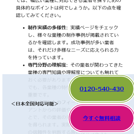
では、幅広い業種に対応できる業者を探すための
具体的なポイントは何でしょうか。以下の点を確
認してみてください。
制作実績の多様性
: 実績ページをチェック
し、様々な業種の制作事例が掲載されてい
るかを確認します。成功事例が多い業者
は、それだけ多様なニーズに応えられる力
を持っています。
専門分野の理解度
: その業者が関わってきた
業種の専門知識や理解度についても触れて
おく必要があります。一見、異なった分野
でも、各業種の特性を理解していることが
0120-540-430
重要です。
クライアントのフィードバック
: 他のクライ
＜日本全国対応可能＞
アントからの評価やレビューを確認するこ
とで、その業者の対応や成果に関する情報
今すぐ無料相談
を得られます。実際の利用者の声は、業者
の信頼性を判断する際に役立ちます。