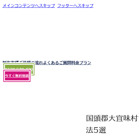
メインコンテンツへスキップ
フッターへスキップ
制作実績
ご依頼の流れ
よくあるご質問
料金プラン
0120-540-430
今すぐ無料相談
国頭郡大宜味村
法5選