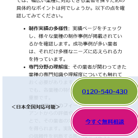
では、幅広い業種に対応できる業者を探すための
具体的なポイントは何でしょうか。以下の点を確
認してみてください。
制作実績の多様性
: 実績ページをチェック
し、様々な業種の制作事例が掲載されてい
るかを確認します。成功事例が多い業者
は、それだけ多様なニーズに応えられる力
を持っています。
専門分野の理解度
: その業者が関わってきた
業種の専門知識や理解度についても触れて
おく必要があります。一見、異なった分野
でも、各業種の特性を理解していることが
0120-540-430
重要です。
クライアントのフィードバック
: 他のクライ
＜日本全国対応可能＞
アントからの評価やレビューを確認するこ
とで、その業者の対応や成果に関する情報
今すぐ無料相談
を得られます。実際の利用者の声は、業者
の信頼性を判断する際に役立ちます。